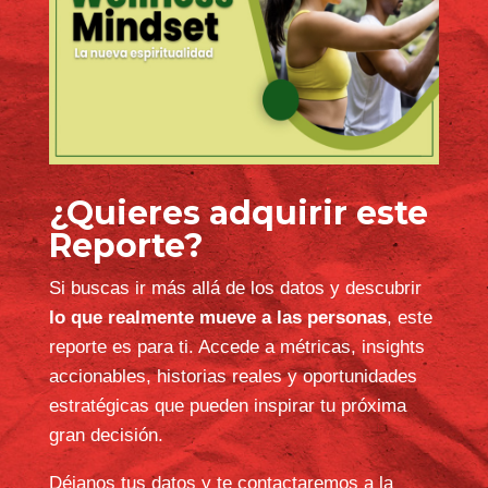
¿Quieres adquirir este
Reporte?
Si buscas ir más allá de los datos y descubrir
lo que realmente mueve a las personas
, este
reporte es para ti. Accede a métricas, insights
accionables, historias reales y oportunidades
estratégicas que pueden inspirar tu próxima
gran decisión.
Déjanos tus datos y te contactaremos a la