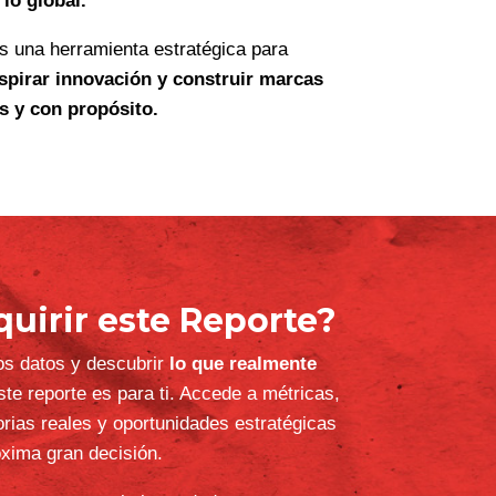
 ritmo de la calle, los
Reportes de
Consumer Truth son una brújula para
 mueven las personas, las marcas y las
, insights y calle:
métricas
 comportamientos emergentes, junto con
y emocional
de lo que la gente realmente