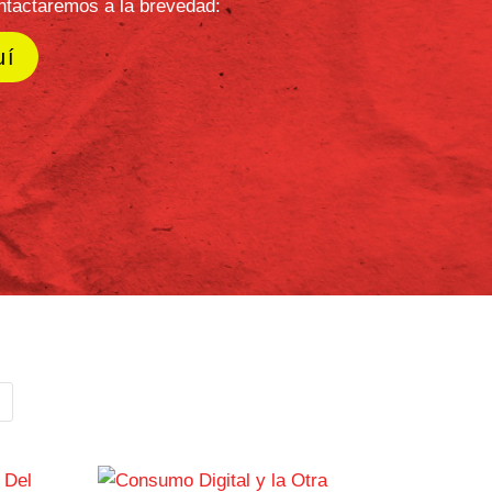
evisión de casos de negocio,
sociales y benchmarks de otros
a, para ofrecerte una
mirada regional
lo global.
 una herramienta estratégica para
nspirar innovación y construir marcas
 y con propósito.
uirir este Reporte?