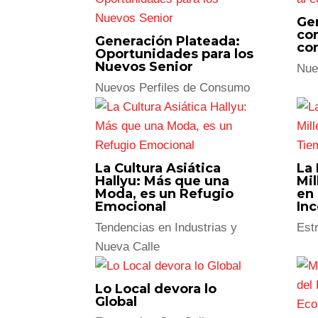
Todos
Estrategias Con Calle
Nuevo
Co
Co
Centennials vs
es
Millennials: Diferencias
en la Filosofía de Vida
Nue
Nuevos Perfiles de Consumo
Cu
Ma
Cuidado Personal y