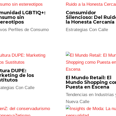
Si buscas ir más allá de 
mueve a las personas
, e
insights accionables, hist
que pueden inspirar tu pr
Déjanos tus datos y te co
Contáctanos aq