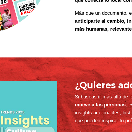
En un mundo que cambia al
Tendencias con Calle
de 
entender hacia dónde se
culturas.
Cada reporte combina data
cuantitativas
que validan
un
análisis cualitativo 