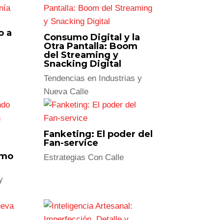
los datos y descubrir
lo que realmente
ste reporte es para ti. Accede a métricas,
orias reales y oportunidades estratégicas
óxima gran decisión.
ntactaremos a la brevedad:
uí