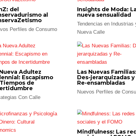
s Perfiles de Consumo
Tendencias en Industrias y Nueva Calle
munidad LGBTIQ+:
Consumidor
nsumo sin
Silencioso: Del Ruid
tereotipos
la Honesta Cercanía
vos Perfiles de Consumo
Estrategias Con Calle
ltura DUPE:
rketing de los
El Mundo Retail: El