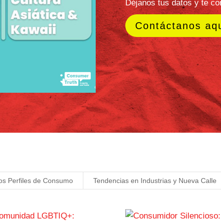
siente, dice y hace.
Además, integramos una r
conversaciones en redes 
mercados en Latinoaméric
que conecta lo local con 
Más que un documento, es
anticiparte al cambio, i
más humanas, relevantes
¿Quieres adq