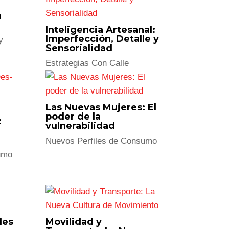
o a
Consumo Digital y la
Otra Pantalla: Boom
del Streaming y
Snacking Digital
Tendencias en Industrias y
Nueva Calle
Fanketing: El poder del
Fan-service