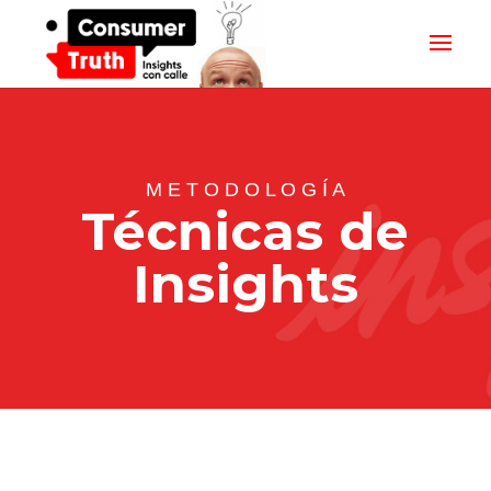
M E T O D O L O G Í A
Técnicas de
Insights