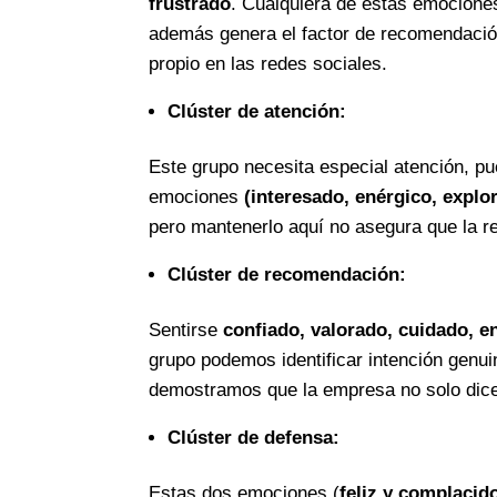
frustrado
. Cualquiera de estas emociones 
además genera el factor de recomendación 
propio en las redes sociales.
Clúster de atención:
Este grupo necesita especial atención, pu
emociones
(interesado, enérgico, explo
pero mantenerlo aquí no asegura que la r
Clúster de recomendación:
Sentirse
confiado, valorado, cuidado, e
grupo podemos identificar intención genui
demostramos que la empresa no solo dice
Clúster de defensa:
Estas dos emociones (
feliz y complacid