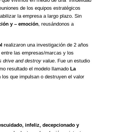
do que vivimos en medio de una
“infidelidad
euniones de los equipos estratégicos
abilizar la empresa a largo plazo. Sin
ción y – emoción
, reusándonos a
l
realizaron una investigación de 2 años
n entre las empresas/marcas y los
drive and destroy value
. Fue un estudio
omo resultado el modelo llamado
La
 los que impulsan o destruyen el valor
escuidado, infeliz, decepcionado y