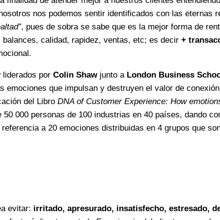
la finalidad de atender mejor a nuestros clientes entendien
nosotros nos podemos sentir identificados con las eternas r
ealtad”
, pues de sobra se sabe que es la mejor forma de rent
 balances, calidad, rapidez, ventas, etc; es decir
+ transac
mocional.
y
liderados por
Colin Shaw
junto a
London Business Schoo
 las emociones que impulsan y destruyen el valor de conexió
icación del Libro
DNA of Customer Experience: How emotions 
 50 000 personas de 100 industrias en 40 países, dando c
 referencia a 20 emociones distribuidas en 4 grupos que son
a evitar:
irritado, apresurado, insatisfecho, estresado, d