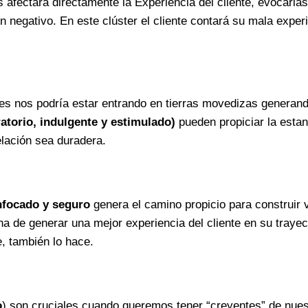
afectará directamente la Experiencia del cliente, evocarlas 
negativo. En este clúster el cliente contará su mala exper
es nos podría estar entrando en tierras movedizas generando
ratorio, indulgente y estimulado)
pueden propiciar la estan
elación sea duradera.
nfocado y seguro
genera el camino propicio para construir v
na de generar una mejor experiencia del cliente en su trayec
, también lo hace.
o
) son cruciales cuando queremos tener “creyentes” de nuest