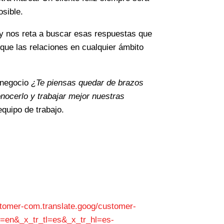
osible.
s y nos reta a buscar esas respuestas que
ue las relaciones en cualquier ámbito
u negocio
¿Te piensas quedar de brazos
nocerlo y trabajar mejor nuestras
equipo de trabajo.
tomer-com.translate.goog/customer-
l=en&_x_tr_tl=es&_x_tr_hl=es-