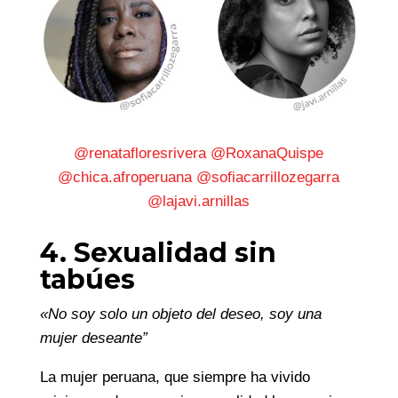
@renatafloresrivera
@RoxanaQuispe
@chica.afroperuana
@sofiacarrillozegarra
@lajavi.arnillas
4. Sexualidad sin
tabúes
«No soy solo un objeto del deseo, soy una
mujer deseante”
La mujer peruana, que siempre ha vivido