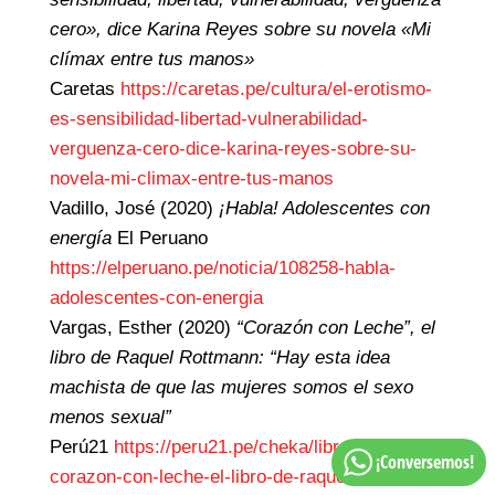
cero», dice Karina Reyes sobre su novela «Mi
clímax entre tus manos»
Caretas
https://caretas.pe/cultura/el-erotismo-
es-sensibilidad-libertad-vulnerabilidad-
verguenza-cero-dice-karina-reyes-sobre-su-
novela-mi-climax-entre-tus-manos
Vadillo, José (2020)
¡Habla! Adolescentes con
energía
El Peruano
https://elperuano.pe/noticia/108258-habla-
adolescentes-con-energia
Vargas, Esther (2020)
“Corazón con Leche”, el
libro de Raquel Rottmann: “Hay esta idea
machista de que las mujeres somos el sexo
menos sexual”
Perú21
https://peru21.pe/cheka/libros/libros-
¡Conversemos!
corazon-con-leche-el-libro-de-raquel-rottmann-