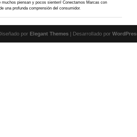
 muchos piensan y pocos sienten! Conectamos Marcas con
de una profunda comprensión del consumidor.
Diseñado por
Elegant Themes
| Desarrollado por
WordPres