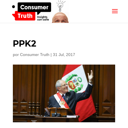
PPK2
por
Consumer Truth
|
31 Jul, 2017