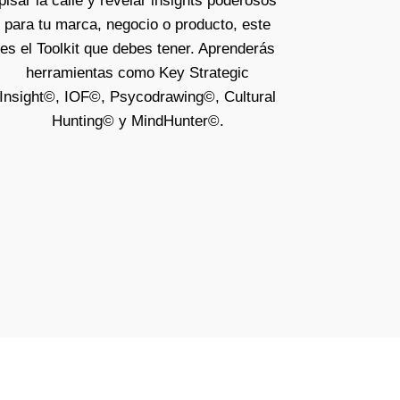
pisar la calle y revelar insights poderosos
para tu marca, negocio o producto, este
es el Toolkit que debes tener. Aprenderás
herramientas como Key Strategic
Insight©, IOF©, Psycodrawing©, Cultural
Hunting© y MindHunter©.