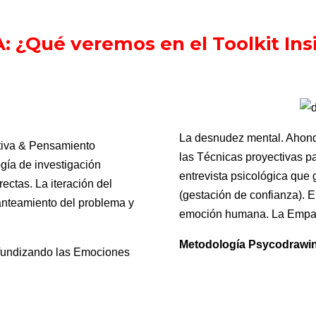
 ¿Qué veremos en el Toolkit Ins
La desnudez mental. Ahon
ativa & Pensamiento
las Técnicas proyectivas p
gía de investigación
entrevista psicológica que
ectas. La iteración del
(gestación de confianza). El
anteamiento del problema y
emoción humana. La Empat
Metodología Psycodrawi
undizando las Emociones