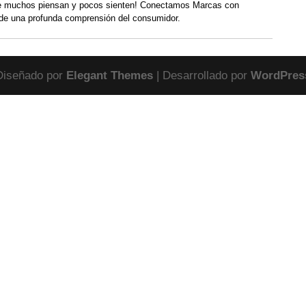
 muchos piensan y pocos sienten! Conectamos Marcas con
de una profunda comprensión del consumidor.
Diseñado por
Elegant Themes
| Desarrollado por
WordPres