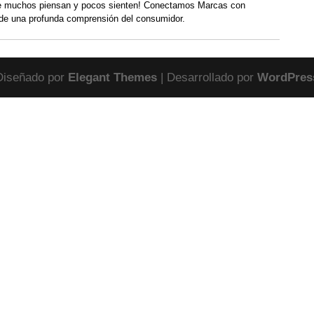
 muchos piensan y pocos sienten! Conectamos Marcas con
de una profunda comprensión del consumidor.
Diseñado por
Elegant Themes
| Desarrollado por
WordPres