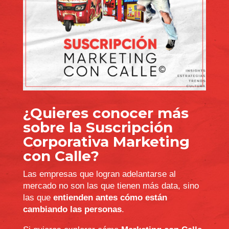
¿Quieres conocer más
sobre la Suscripción
Corporativa Marketing
con Calle?
Las empresas que logran adelantarse al
mercado no son las que tienen más data, sino
las que
entienden antes cómo están
cambiando las personas
.