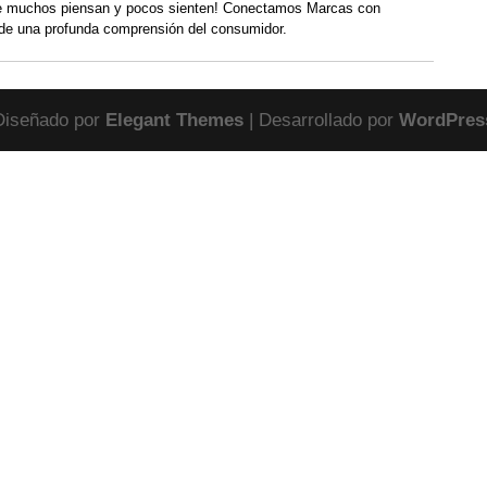
 muchos piensan y pocos sienten! Conectamos Marcas con
de una profunda comprensión del consumidor.
Diseñado por
Elegant Themes
| Desarrollado por
WordPres