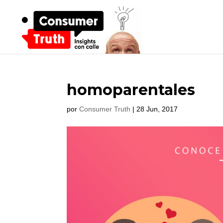
homoparentales
por
Consumer Truth
|
28 Jun, 2017