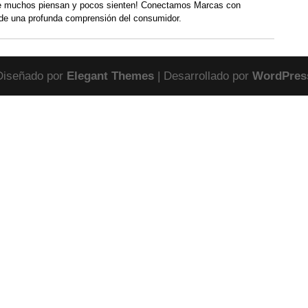
 muchos piensan y pocos sienten! Conectamos Marcas con
de una profunda comprensión del consumidor.
Diseñado por
Elegant Themes
| Desarrollado por
WordPres