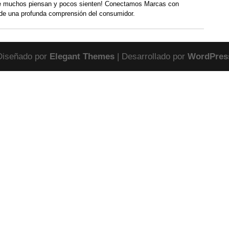
 muchos piensan y pocos sienten! Conectamos Marcas con
de una profunda comprensión del consumidor.
Diseñado por
Elegant Themes
| Desarrollado por
WordPres