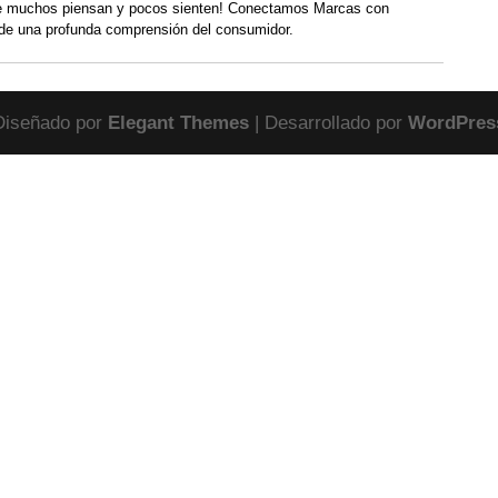
 muchos piensan y pocos sienten! Conectamos Marcas con
de una profunda comprensión del consumidor.
Diseñado por
Elegant Themes
| Desarrollado por
WordPres