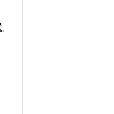
),
to