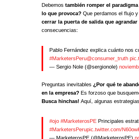
Debemos
también romper el paradigma d
lo que provoca?
Que perdamos el flujo y
cerrar la puerta de salida que agrandar
consecuencias:
Pablo Fernández explica cuánto nos cu
#MarketersPeru
@consumer_truth
pic
— Sergio Nole (@sergionole)
noviemb
Preguntas inevitables
¿Por qué te aband
en la empresa?
Es forzoso que busquemo
Busca hinchas!
Aquí, algunas estrategias
#ojo
#MarketerosPE
Principales estra
#MarketersPeru
pic.twitter.com/N60o
— MarketerosPE (@MarketerosPE)
n