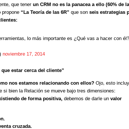
ente, que tener
un CRM no es la panacea a ello (60% de l
o propone
“La Teoría de las 6R”
que son
seis estrategias 
lientes:
rramientas, lo más importante es ¿Qué vas a hacer con él?
h)
noviembre 17, 2014
 que estar cerca del cliente”
mo nos estamos relacionando con ellos?
Ojo, esto inclu
e si bien la Relación se mueve bajo tres dimensiones:
istiendo de forma positiva,
debemos de darle un
valor
ón.
venta cruzada.