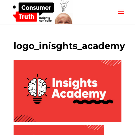
logo_inisghts_academy