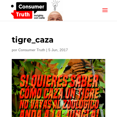
tigre_caza
por
Consumer Truth
|
5 Jun, 2017